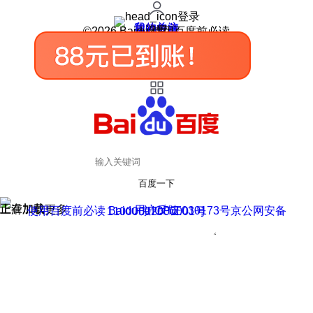
登录
我的关注
我的收藏
皮肤中心
用户反馈
设置
©2026 Baidu 使用百度前必读
百度一下
正在加载
上滑加载更多
用户反馈
使用百度前必读 Baidu 京ICP证030173号
京公网安备11000002000001号