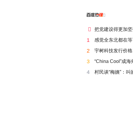


把党建设得更加坚
1
感觉全东北都在等
2
宇树科技发行价格15
3
“China Cool”
4
村民谈“梅姨”：叫