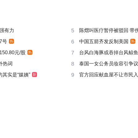
5
强有力
陈熠叫医疗暂停被驳回 带
6
7号
中国五箭齐发反制美国
热
热
7
0.80元/股
台风白海豚或吞掉台风鲸
热
8
成海外热词
泰国一女公务员妆容引争议
9
的其实是“媒姨”
官方回应献血屋不让市民
新