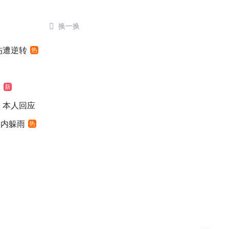

换一换
伤遭逆转
热
鱼
新
 本人回应
入内躲雨
热