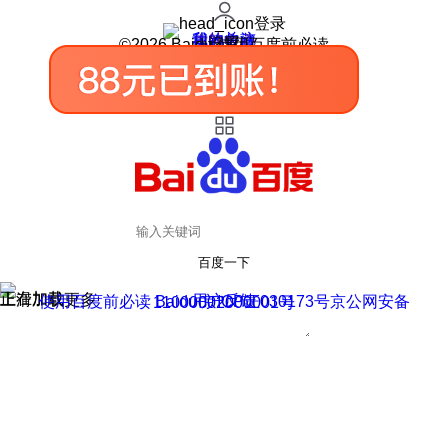
登录
我的关注
我的收藏
皮肤中心
用户反馈
设置
©2026 Baidu 使用百度前必读
百度一下
正在加载
上滑加载更多
用户反馈
使用百度前必读 Baidu 京ICP证030173号
京公网安备11000002000001号