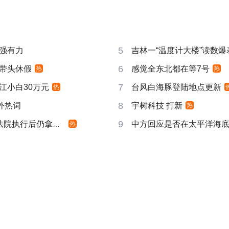
5
强有力
吉林一“温度计大楼”读数爆
6
带头休假
感觉全东北都在等7号
热
热
7
江小白30万元
台风白海豚登陆地点更新
热
8
成海外热词
宇树科技 打新
热
9
院执行后仍拿不到
中方回应是否在太平洋海
热