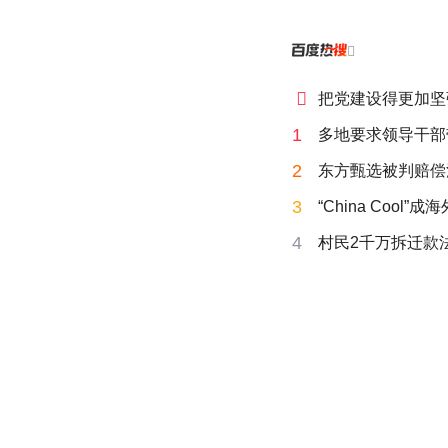


把党建设得更加坚
1
多地要求领导干部
2
东方甄选被判赔偿
3
“China Cool”
4
村民2千万拆迁款法