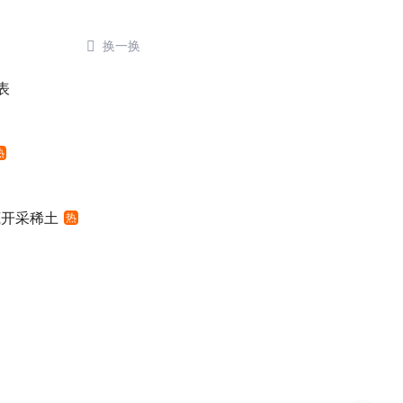

换一换
表
热
底开采稀土
热