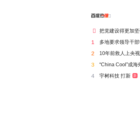


把党建设得更加坚
1
多地要求领导干部
2
10年前救人上央
3
“China Cool”
4
宇树科技 打新
新