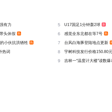
5
强有力
U17国足1分钟轰2球
新
6
带头休假
感觉全东北都在等7号
热
热
7
视的小伙抗洪牺牲
台风白海豚登陆地点更新
热
8
成海外热词
宇树科技发行价格150.80元
9
吉林一“温度计大楼”读数爆