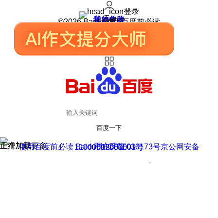
登录
我的关注
我的收藏
皮肤中心
用户反馈
设置
©2026 Baidu 使用百度前必读
百度一下
正在加载
上滑加载更多
用户反馈
使用百度前必读 Baidu 京ICP证030173号
京公网安备11000002000001号