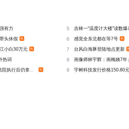
5
强有力
吉林一“温度计大楼”读数爆
6
带头休假
感觉全东北都在等7号
热
热
7
江小白30万元
台风白海豚登陆地点更新
热
8
成海外热词
画像师林宇辉：画梅姨7年
9
院执行后仍拿不到
宇树科技发行价格150.80元
热