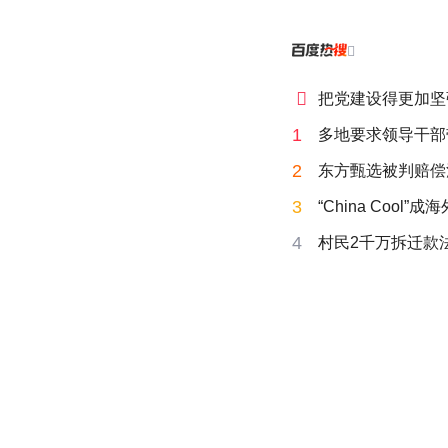


把党建设得更加坚
1
多地要求领导干部
2
东方甄选被判赔偿
3
“China Cool”
4
村民2千万拆迁款法