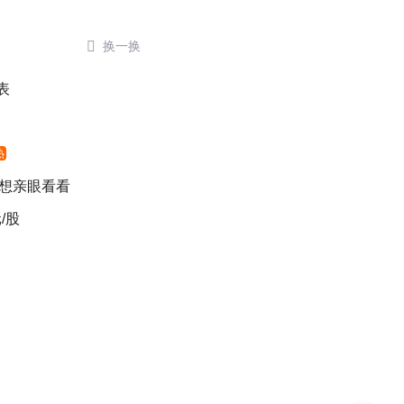

换一换
表
热
 想亲眼看看
/股