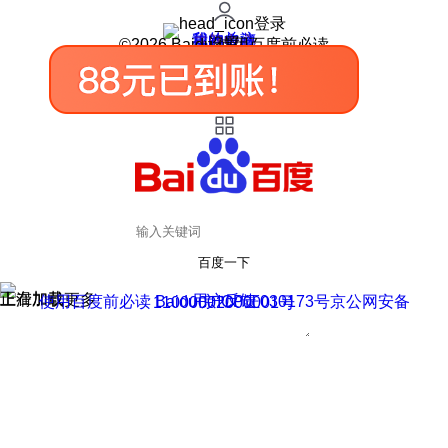
登录
我的关注
我的收藏
皮肤中心
用户反馈
设置
©2026 Baidu 使用百度前必读
百度一下
正在加载
上滑加载更多
用户反馈
使用百度前必读 Baidu 京ICP证030173号
京公网安备11000002000001号